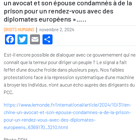
un avocat et son épouse condamnés à de la
prison pour un rendez-vous avec des
diplomates européens »…..
|
DROITS HUMAINS
novembre 2, 2024
Facebook
Twitter
Email
Partager
Est-il encore possible de dialoguer avec ce gouvernement qui ne
connaît que la terreur pour diriger un peuple ? Le signal a fait
l’effet d’une douche froide dans plusieurs pays. Nos faibles
protestations face à la répression systématique d’une machine
à broyer les individus, n’ont aucun écho auprès des dirigeants du
PCC.
https://www.lemonde.fr/international/article/2024/10/31/en-
chine-un-avocat-et-son-epouse-condamnes-a-de-la-prison-
pour-un-rendez-vous-avec-des-diplomates-
europeens_6369170_3210.html
Photo DDH