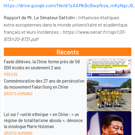
https://drive.google.com/file/d/1zAAMkBcBwpfksa_rnKyNgcJ9
Rapport de Mr. Le Sénateur Gattolin :
influences étatiques
extra-européennes dans le monde universitaire et académique
français et leurs incidences :
https://www.senat.fr/rap/r20-
873/r20-8731.pdf
Récents
Faute d’élèves, la Chine ferme près de 58
000 écoles en seulement 2 ans
PRESSE
Commémoration des 27 ans de persécution
du mouvement Falun Gong en Chine
DROITS HUMAINS
Loi sur l' »unité ethnique » en Chine : « un
régime de totalitarisme absolu », dénonce
la sinologue Marie Holzman
DROITS HUMAINS